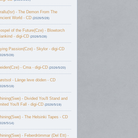
rallu(Isr) - The Demon From The
ncient World - CD
(2026/5/28)
ospel of the Future(Cze) - Blowtorch
ankind - digi-CD
(2026/5/28)
ying Passion(Cze) - Skylor - digi-CD
2026/5/28)
eiden(Cze) - Cma - digi-CD
(2026/5/20)
østsol - L​ä​nge leve dö​den - CD
2026/5/19)
hining(Swe) - Divided You'll Stand and
nited You'll Fall - digi-CD
(2026/5/19)
hining(Swe) - The Helsinki Tapes - CD
2026/5/14)
hining(Swe) - Feberdrömmar (Del Ett) -