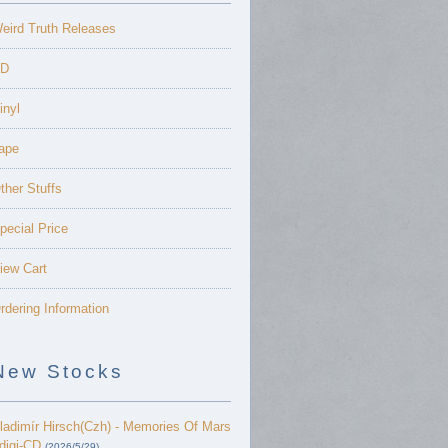
eird Truth Releases
D
inyl
ape
ther Stuffs
pecial Price
iew Cart
rdering Information
New Stocks
ladimír Hirsch(Czh) - Memories Of Mars
 digi-CD
(2026/5/29)