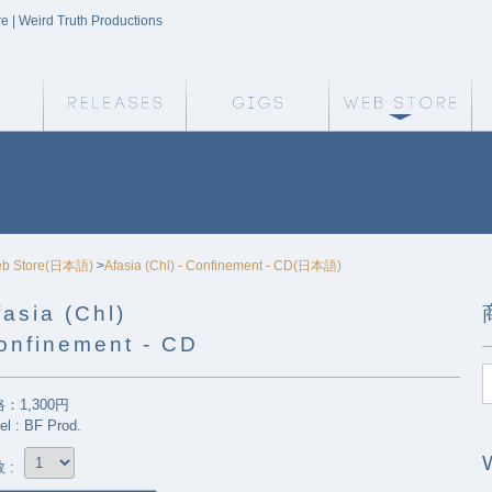
re | Weird Truth Productions
Weird Truth Home
Releases
Gigs
We
b Store(日本語)
>
Afasia (Chl) - Confinement - CD(日本語)
fasia (Chl)
onfinement - CD
：1,300円
el : BF Prod.
 :