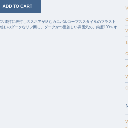
W
C
2バス連打に表打ちのスネアが絡むカニバルコープススタイルのブラスト
い感じのダークなリフ回し。ダークかつ重苦しい雰囲気の、純度100％オ
V
T
O
S
V
O
V
-