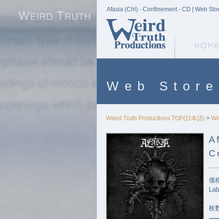
Afasia (Chl) - Confinement - CD | Web Sto
Weird Truth Home
Web Store
Weird Truth Productions TOP(日本語)
>
We
A
C
価格
Lab
枚数