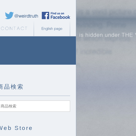
Weird Truth Twitter
Weird Truth Facebook page
b Store
Contact
English page
商品検索
Web Store