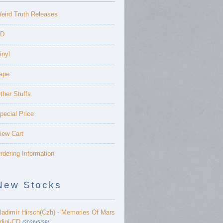
eird Truth Releases
D
inyl
ape
ther Stuffs
pecial Price
iew Cart
rdering Information
New Stocks
ladimír Hirsch(Czh) - Memories Of Mars
 digi-CD
(2026/5/29)