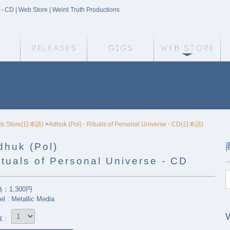
 - CD | Web Store | Weird Truth Productions
Weird Truth Home
Releases
Gigs
We
b Store(日本語)
>
Adhuk (Pol) - Rituals of Personal Universe - CD(日本語)
dhuk (Pol)
ituals of Personal Universe - CD
：1,300円
el : Metallic Media
 :