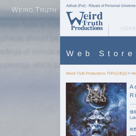
Adhuk (Pol) - Rituals of Personal Universe
Weird Truth Home
Web Store
Weird Truth Productions TOP(日本語)
>
We
A
R
価格
Lab
枚数