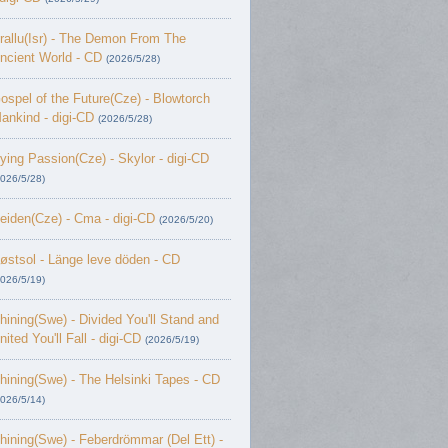
rallu(Isr) - The Demon From The
ncient World - CD
(2026/5/28)
ospel of the Future(Cze) - Blowtorch
ankind - digi-CD
(2026/5/28)
ying Passion(Cze) - Skylor - digi-CD
2026/5/28)
eiden(Cze) - Cma - digi-CD
(2026/5/20)
østsol - L​ä​nge leve dö​den - CD
2026/5/19)
hining(Swe) - Divided You'll Stand and
nited You'll Fall - digi-CD
(2026/5/19)
hining(Swe) - The Helsinki Tapes - CD
2026/5/14)
hining(Swe) - Feberdrömmar (Del Ett) -