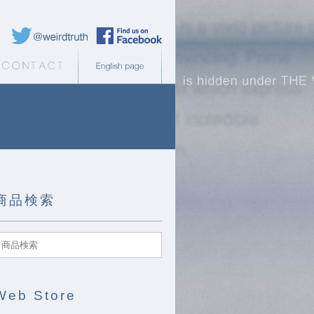
Weird Truth Twitter
Weird Truth Facebook page
b Store
Contact
English page
商品検索
Web Store