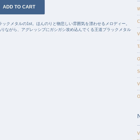
W
C
ブラックメタルの1st。ほんのりと物悲しい雰囲気を漂わせるメロディー。
ありながら、アグレッシブにガシガシ攻め込んでくる王道ブラックメタル
V
T
O
S
V
O
V
-