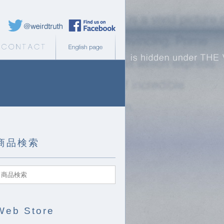
Weird Truth Twitter
Weird Truth Facebook page
b Store
Contact
English page
商品検索
Web Store