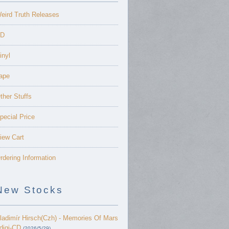
eird Truth Releases
D
inyl
ape
ther Stuffs
pecial Price
iew Cart
rdering Information
New Stocks
ladimír Hirsch(Czh) - Memories Of Mars
 digi-CD
(2026/5/29)