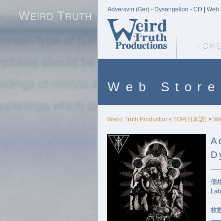
Adversvm (Ger) - Dysangelion - CD | Web S
Weird Truth Home
Web Store
Weird Truth Productions TOP(日本語)
>
We
A
D
価格
Lab
枚数