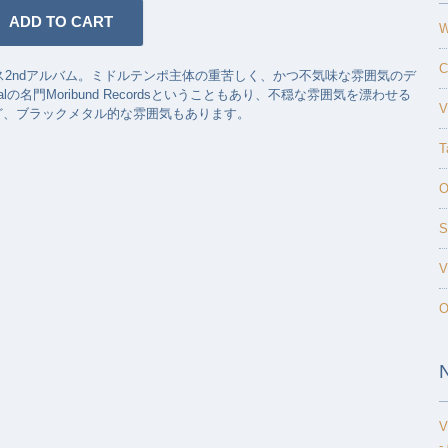
W
C
ース2ndアルバム。ミドルテンポ主体の重苦しく、かつ不気味な雰囲気のデ
alの名門Moribund Recordsということもあり、不穏な雰囲気を漂わせる
V
ど、ブラックメタル的な雰囲気もあります。
T
O
S
V
O
V
-