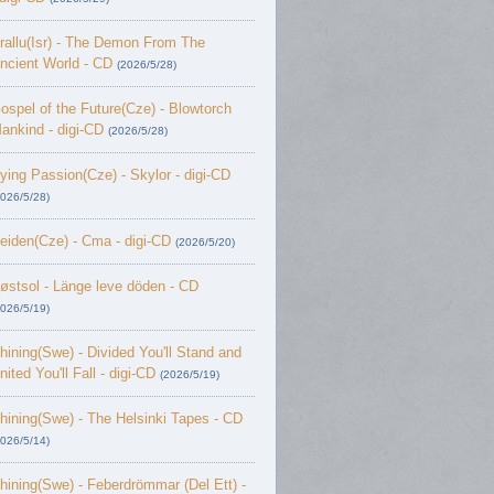
rallu(Isr) - The Demon From The
ncient World - CD
(2026/5/28)
ospel of the Future(Cze) - Blowtorch
ankind - digi-CD
(2026/5/28)
ying Passion(Cze) - Skylor - digi-CD
2026/5/28)
eiden(Cze) - Cma - digi-CD
(2026/5/20)
østsol - L​ä​nge leve dö​den - CD
2026/5/19)
hining(Swe) - Divided You'll Stand and
nited You'll Fall - digi-CD
(2026/5/19)
hining(Swe) - The Helsinki Tapes - CD
2026/5/14)
hining(Swe) - Feberdrömmar (Del Ett) -