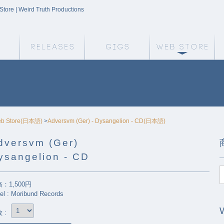
tore | Weird Truth Productions
Weird Truth Home
Releases
Gigs
We
b Store(日本語)
>
Adversvm (Ger) - Dysangelion - CD(日本語)
dversvm (Ger)
ysangelion - CD
：1,500円
el : Moribund Records
 :