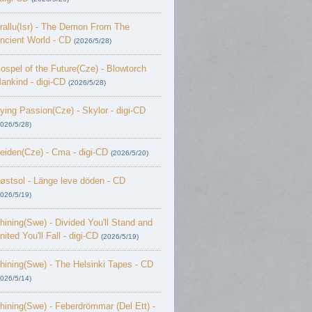
rallu(Isr) - The Demon From The
ncient World - CD
(2026/5/28)
ospel of the Future(Cze) - Blowtorch
ankind - digi-CD
(2026/5/28)
ying Passion(Cze) - Skylor - digi-CD
2026/5/28)
eiden(Cze) - Cma - digi-CD
(2026/5/20)
østsol - L​ä​nge leve dö​den - CD
2026/5/19)
hining(Swe) - Divided You'll Stand and
nited You'll Fall - digi-CD
(2026/5/19)
hining(Swe) - The Helsinki Tapes - CD
2026/5/14)
hining(Swe) - Feberdrömmar (Del Ett) -