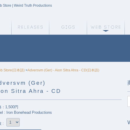
b Store | Weird Truth Productions
Weird Truth Home
Releases
Gigs
We
b Store(日本語)
>
Adversvm (Ger) - Aion Sitra Ahra - CD(日本語)
dversvm (Ger)
ion Sitra Ahra - CD
：1,500円
el : Iron Bonehead Productions
 :