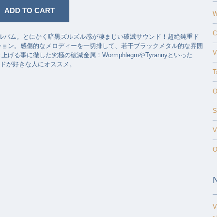
W
C
アルバム。とにかく暗黒ズルズル感が凄まじい破滅サウンド！超絶鈍重ド
ション。感傷的なメロディーを一切排して、若干ブラックメタル的な雰囲
V
る事に徹した究極の破滅金属！WormphlegmやTyrannyといった
なバンドが好きな人にオススメ。
T
O
S
V
O
V
-