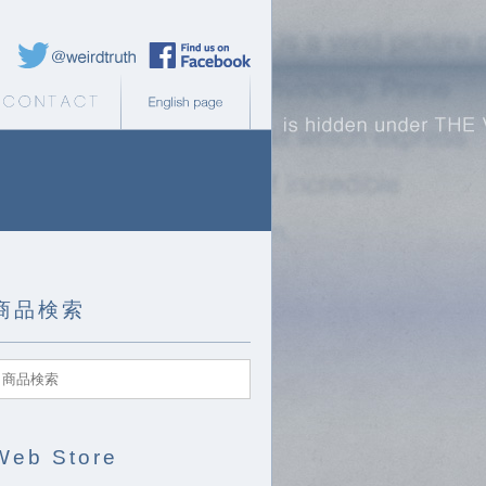
Weird Truth Twitter
Weird Truth Facebook page
b Store
Contact
English page
商品検索
Web Store