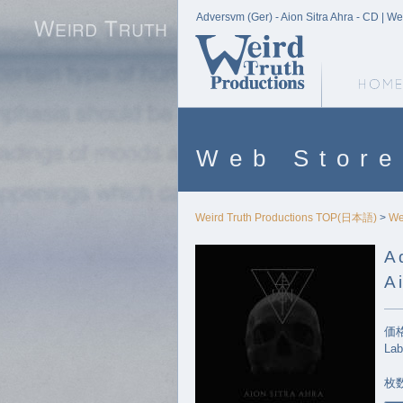
Adversvm (Ger) - Aion Sitra Ahra - CD | We
Weird Truth Home
Web Store
Weird Truth Productions TOP(日本語)
>
We
A
A
価格
Lab
枚数