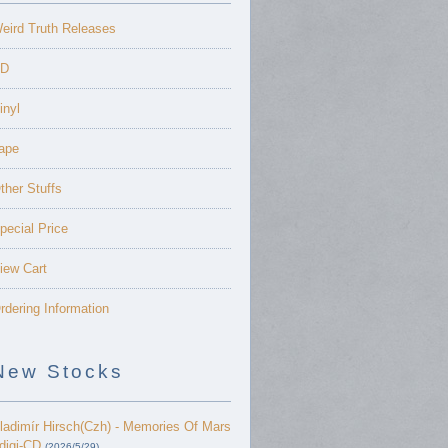
eird Truth Releases
D
inyl
ape
ther Stuffs
pecial Price
iew Cart
rdering Information
New Stocks
ladimír Hirsch(Czh) - Memories Of Mars
 digi-CD
(2026/5/29)