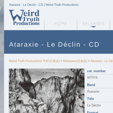
Ataraxie - Le Déclin - CD | Weird Truth Productions
Weird Truth Home
Weird Truth Home
R
Ataraxie - Le Déclin - CD
Weird Truth Productions TOP(日本語)
>
Releases(日本語)
>
Ataraxie - Le 
cat. number
WT074
Band
Ataraxie
Title
Le Déclin
Format