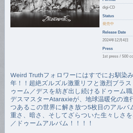
digi-CD
Status
発売中
Release Date
2024年12月4日
Press
1st press / 500 c
Weird Truthフォロワーにはすでにお馴
年！！超絶ズルズル激重リフと激烈ブラス
ゥーム／デスを紡ぎ出し続けるドゥーム職
デスマスターAtaraxieが、地球温暖化の
つあるこの世界に解き放つ5枚目のアルバ
重さ、暗さ、そしてざらついた生々しさを
／ドゥームアルバム！！！！