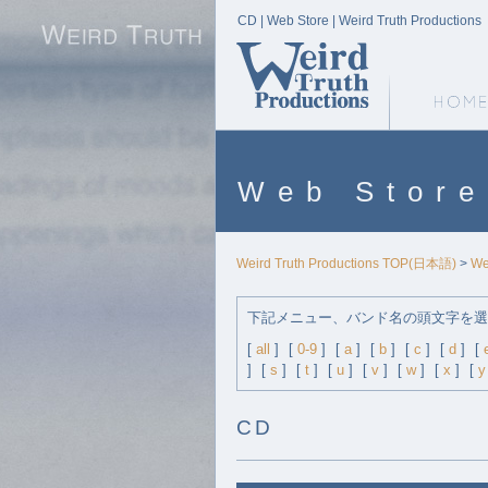
CD | Web Store | Weird Truth Productions
Weird Truth Home
Web Store
Weird Truth Productions TOP(日本語)
>
We
下記メニュー、バンド名の頭文字を選
[
all
]
[
0-9
]
[
a
]
[
b
]
[
c
]
[
d
]
[
]
[
s
]
[
t
]
[
u
]
[
v
]
[
w
]
[
x
]
[
y
CD