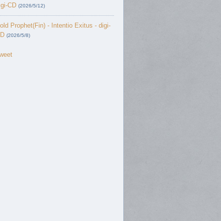
igi-CD
(2026/5/12)
old Prophet(Fin) - Intentio Exitus - digi-
D
(2026/5/8)
weet