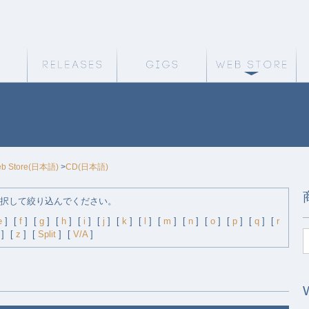
Weird Truth Home
Releases
Gigs
We
b Store(日本語)
>
CD(日本語)
択して絞り込んでください。
e
]
[
f
]
[
g
]
[
h
]
[
i
]
[
j
]
[
k
]
[
l
]
[
m
]
[
n
]
[
o
]
[
p
]
[
q
]
[
r
]
[
z
]
[
Split
]
[
V/A
]