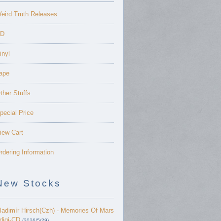
eird Truth Releases
D
inyl
ape
ther Stuffs
pecial Price
iew Cart
rdering Information
New Stocks
ladimír Hirsch(Czh) - Memories Of Mars
 digi-CD
(2026/5/29)