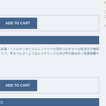
d
C
C
T
黒金属！ミドルテンポリズムにノイジーな音作りのギターが紡ぎ出す物悲
クリフ。耳をつんざくようなヒステリックな叫び声が絡み付く暗黒陰鬱サ
 CD