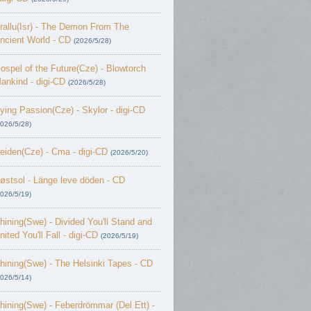
rallu(Isr) - The Demon From The
ncient World - CD
(2026/5/28)
ospel of the Future(Cze) - Blowtorch
ankind - digi-CD
(2026/5/28)
ying Passion(Cze) - Skylor - digi-CD
2026/5/28)
eiden(Cze) - Cma - digi-CD
(2026/5/20)
østsol - L​ä​nge leve dö​den - CD
2026/5/19)
hining(Swe) - Divided You'll Stand and
nited You'll Fall - digi-CD
(2026/5/19)
hining(Swe) - The Helsinki Tapes - CD
2026/5/14)
hining(Swe) - Feberdrömmar (Del Ett) -