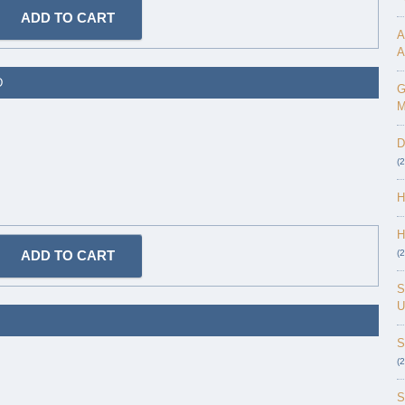
A
A
D
G
M
D
(
H
H
(
S
U
S
(
S