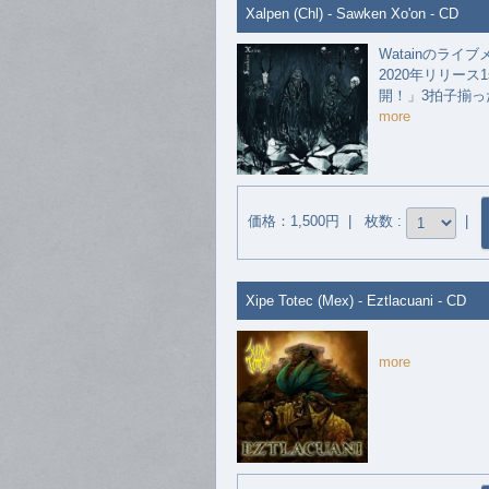
Xalpen (Chl) - Sawken Xo'on - CD
Watainのライ
2020年リリー
開！」3拍子揃った、
more
価格：1,500円 | 枚数 :
|
Xipe Totec (Mex) - Eztlacuani - CD
more