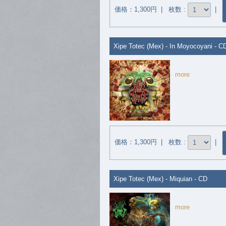
価格：1,300円 | 枚数 :
|
Xipe Totec (Mex) - In Moyocoyani - C
more
価格：1,300円 | 枚数 :
|
Xipe Totec (Mex) - Miquian - CD
more