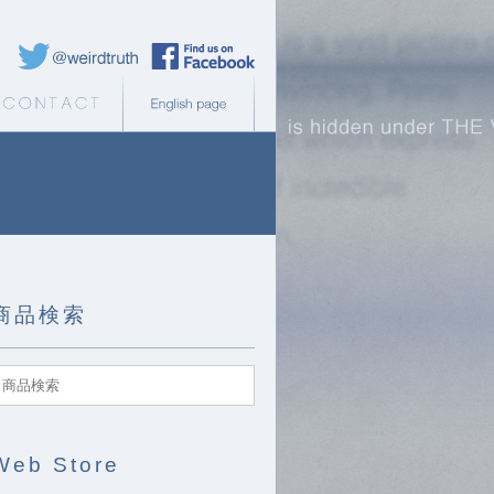
Weird Truth Twitter
Weird Truth Facebook page
b Store
Contact
English page
商品検索
Web Store