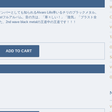
W
ブメンバーとしても知られるAlvaro Lillo率いるチリのブラックメタル。
ス1stフルアルバム。音の方は、「寒々しい！」「陰気」「ブラスト全
C
2nd wave black metalの王道中の王道です！！！
V
T
O
S
V
O
V
-