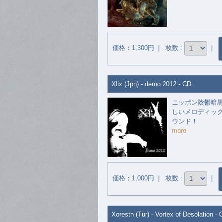
価格：1,300円 | 枚数 :
|
Xlix (Jpn) - demo 2012 - CD
ニッポン陰鬱暗
しいメロディッ
ウンド！
more
価格：1,000円 | 枚数 :
|
Xoresth (Tur) - Vortex of Desolation -